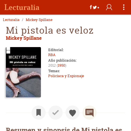
Lecturalia
Mickey Spillane
Mi pistola es veloz
Mickey Spillane
Editorial:
RBA
Año publicación:
2012 (
1950
)
Temas:
Policíaca y Espionaje
Resumen y sinopsis de Mi pistola es