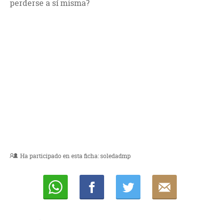
perderse a sí misma?
Ha participado en esta ficha:
soledadmp
Whatsapp
Compartir
Twittear
E-
mail