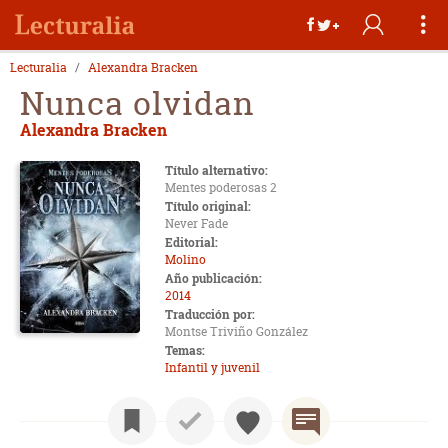
Lecturalia
Alexandra Bracken
Nunca olvidan
Alexandra Bracken
Título alternativo:
Mentes poderosas 2
Título original:
Never Fade
Editorial:
Molino
Año publicación:
2014
Traducción por:
Montse Triviño González
Temas:
Infantil y juvenil