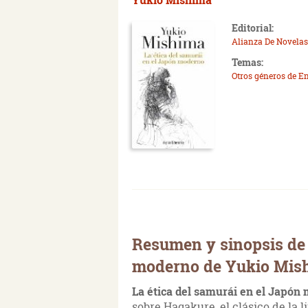
Editorial:
Alianza De Novelas
Temas:
Otros géneros de E
Resumen y sinopsis de 
moderno de Yukio Mis
La ética del samurái en el Japón
sobre Hagakure, el clásico de la li