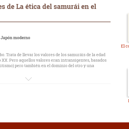
s de La ética del samurái en el
el Japón moderno
El c
. Trata de llevar los valores de los samuráis de la edad
o XX. Pero aquellos valores eran intransigentes, basados
litismo) pero también en el dominio del otro y una
e nervioso por la defensa de estos planteamientos, al
ar.