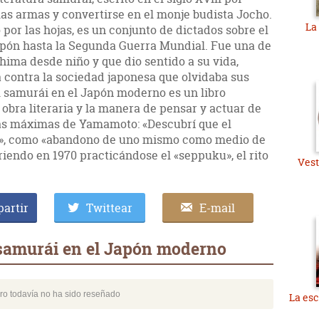
s armas y convertirse en el monje budista Jocho.
La
or las hojas, es un conjunto de dictados sobre el
apón hasta la Segunda Guerra Mundial. Fue una de
ima desde niño y que dio sentido a su vida,
a contra la sociedad japonesa que olvidaba sus
el samurái en el Japón moderno es un libro
bra literaria y la manera de pensar y actuar de
las máximas de Yamamoto: «Descubrí que el
e», como «abandono de uno mismo como medio de
iendo en 1970 practicándose el «seppuku», el rito
Vest
artir
Twittear
E-mail
 samurái en el Japón moderno
bro todavía no ha sido reseñado
La esc