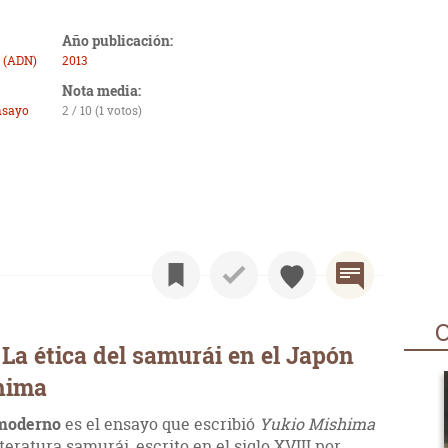
Año publicación:
 (ADN)
2013
Nota media:
nsayo
2 / 10 (1 votos)
O
La ética del samurái en el Japón
hima
 moderno
es el ensayo que escribió
Yukio Mishima
teratura samurái, escrito en el siglo XVIII por