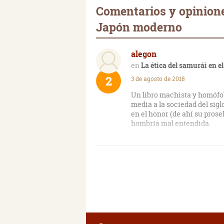
Comentarios y opinione
Japón moderno
alegon
La ética del samurái en 
2
3 de agosto de 2018
Un libro machista y homófobo
media a la sociedad del sigl
en el honor (de ahí su prose
hombría mal entendida.
Su lectura consiguió ponerm
punto que no lo pude termin