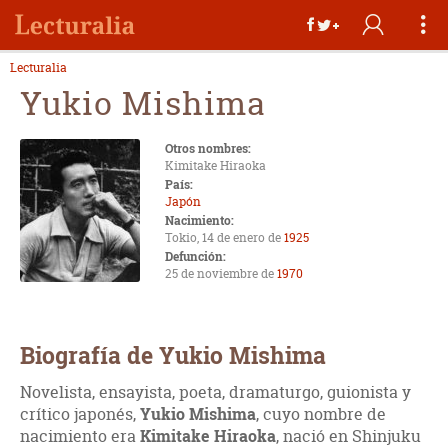
Lecturalia
Yukio Mishima
Otros nombres:
Kimitake Hiraoka
País:
Japón
Nacimiento:
Tokio, 14 de enero de
1925
Defunción:
25 de noviembre de
1970
Biografía de Yukio Mishima
Novelista, ensayista, poeta, dramaturgo, guionista y
crítico japonés,
Yukio Mishima
, cuyo nombre de
nacimiento era
Kimitake Hiraoka
, nació en Shinjuku