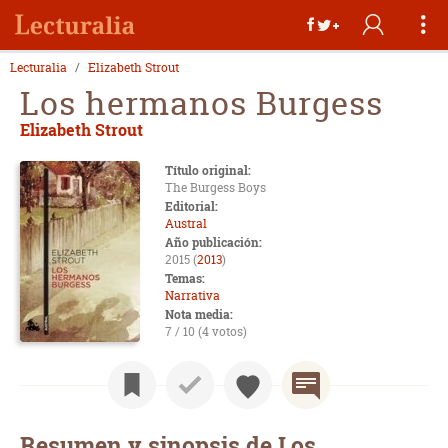
Lecturalia
Elizabeth Strout
Los hermanos Burgess
Elizabeth Strout
Título original:
The Burgess Boys
Editorial:
Austral
Año publicación:
2015 (
2013
)
Temas:
Narrativa
Nota media:
7 / 10 (4 votos)
Resumen y sinopsis de Los