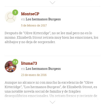
somalíes. La trama da pié a la escritora para abordar temas
como la inmigración, la xenofobia, la intolerancia, el miedo,
la mezquindad... y las relaciones familiares. Como en todas
7
MontseCP
sus novelas, Strout nos vuelve a introducir con éxito en ese
mundo tan suyo de la media y alta sociedad norteamericana.
Los hermanos Burgess
Interesante su lectura.
5 de febrero de 2017
Después de "Olive Kitteridge", no se lee mal pero no es lo
mismo. Elizabeth Strout retrata muy bien las emociones, los
altibajos y no deja de sorprender.
7.5
lituma73
Los hermanos Burgess
23 de enero de 2016
Aunque no alcance ni con mucho la excelencia de "Olive
Kitteridge", "Los hermanos Burgess", de Elizabeth Strout, es
una notable novela social de familia y de frágiles
desequilibrios emocionales. Un retrato fresco y reciente de
la actual clase media norteamericana, que se ve trompeteada
y asediada por innumerables frentes. A caballo entre la