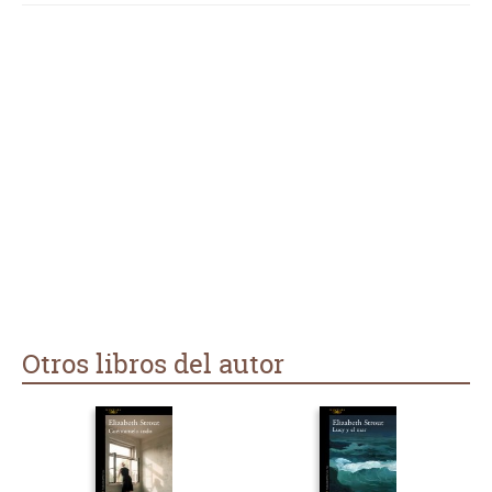
descorazonadora ciudad de Nueva York y la pequeña
localidad de Maine, Strout recompone las figuras de tres
hermanos heridos y maltratados en su amor propio. Todo un
bálsamo con el que destapar silencios, aclarar tensiones y
liberar espantos. Strout tiene el don de llegar con facilidad al
lector. Es inevitable que uno no se quede atrapado entre sus
prosaicas redes teñidas de amor, ternura y desencanto.
Otros libros del autor