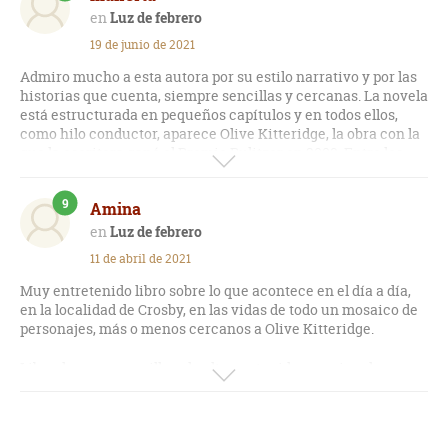
Luz de febrero
19 de junio de 2021
Admiro mucho a esta autora por su estilo narrativo y por las
historias que cuenta, siempre sencillas y cercanas. La novela
está estructurada en pequeños capítulos y en todos ellos,
como hilo conductor, aparece Olive Kitteridge, la obra con la
que la escritora ganó el Premio Pulitzer en 2009. Entre los
temas que trata están la soledad, las ausencias, el amor, la
vejez y la muerte, pero de todos habla con exquisita
9
Amina
sensibilidad. Tierna, dramática y muy humana. En definitiva,
una lectura inolvidable.
Luz de febrero
11 de abril de 2021
Muy entretenido libro sobre lo que acontece en el día a día,
en la localidad de Crosby, en las vidas de todo un mosaico de
personajes, más o menos cercanos a Olive Kitteridge.
Libro de prosa sencilla y de alto contenido emocional.
La vida de Olive, ya mayor, nos hace reflexionar sobre la
vejez, la pérdida de seres queridos, las enfermedades, la
presencia y ausencia de los hijos, el papel de los nietos... la