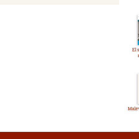
El 
Malé