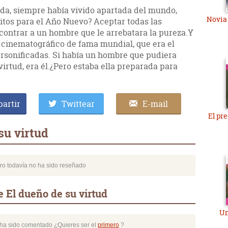
ida, siempre había vivido apartada del mundo,
Novia
itos para el Año Nuevo? Aceptar todas las
encontrar a un hombre que le arrebatara la pureza.Y
 cinematográfico de fama mundial, que era el
personificadas. Si había un hombre que pudiera
virtud, era él.¿Pero estaba ella preparada para
artir
Twittear
E-mail
El pr
su virtud
bro todavía no ha sido reseñado
 El dueño de su virtud
Un
o ha sido comentado ¿Quieres ser el
primero
?