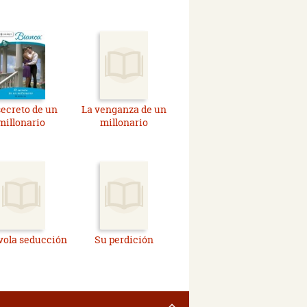
secreto de un
La venganza de un
millonario
millonario
vola seducción
Su perdición