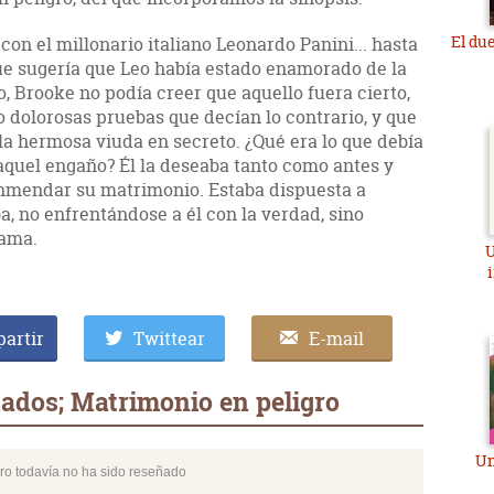
El du
on el millonario italiano Leonardo Panini... hasta
e sugería que Leo había estado enamorado de la
, Brooke no podía creer que aquello fuera cierto,
 dolorosas pruebas que decían lo contrario, y que
la hermosa viuda en secreto. ¿Qué era lo que debía
 aquel engaño? Él la deseaba tanto como antes y
nmendar su matrimonio. Estaba dispuesta a
, no enfrentándose a él con la verdad, sino
cama.
U
artir
Twittear
E-mail
ados; Matrimonio en peligro
Un
bro todavía no ha sido reseñado