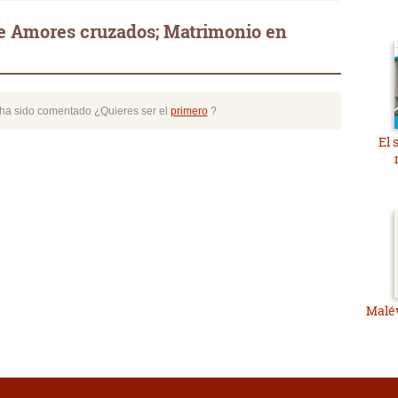
e Amores cruzados; Matrimonio en
o ha sido comentado ¿Quieres ser el
primero
?
El 
Malé