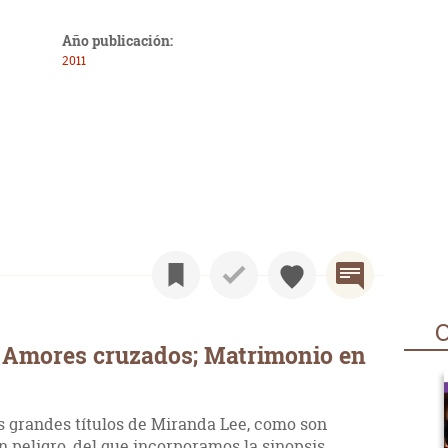
Año publicación:
2011
O
 Amores cruzados; Matrimonio en
os grandes títulos de Miranda Lee, como son
peligro, del que incorporamos la sinopsis.