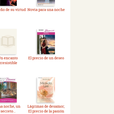
eño de su virtud
Novia para una noche
n encanto
El precio de un deseo
irresistible
a noche, un
Lágrimas de desamor;
secreto...
El precio de la pasión