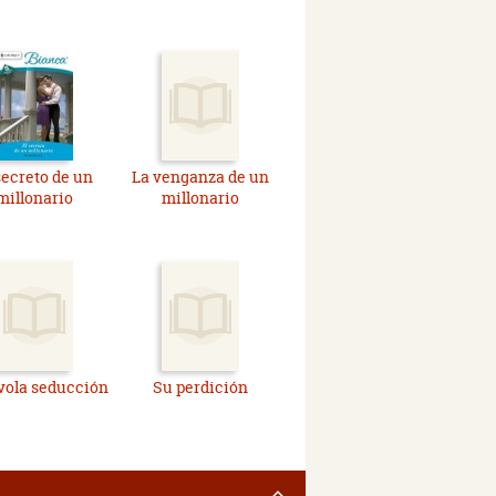
secreto de un
La venganza de un
millonario
millonario
vola seducción
Su perdición