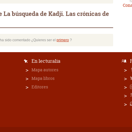
Cona
 La búsqueda de Kadji. Las crónicas de
o ha sido comentado ¿Quieres ser el
primero
?
En lecturalia
Mapa autores
Mapa libros
Editores