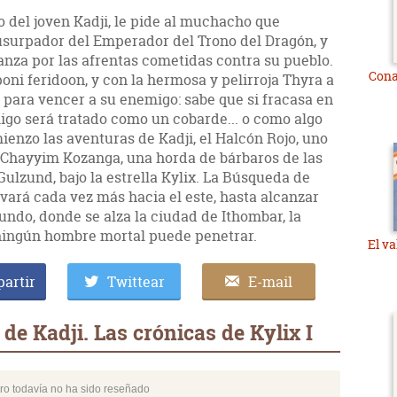
 del joven Kadji, le pide al muchacho que
usurpador del Emperador del Trono del Dragón, y
anza por las afrentas cometidas contra su pueblo.
Cona
poni feridoon, y con la hermosa y pelirroja Thyra a
e para vencer a su enemigo: sabe que si fracasa en
igo será tratado como un cobarde... o como algo
enzo las aventuras de Kadji, el Halcón Rojo, uno
 Chayyim Kozanga, una horda de bárbaros de las
ulzund, bajo la estrella Kylix. La Búsqueda de
evará cada vez más hacia el este, hasta alcanzar
ndo, donde se alza la ciudad de Ithombar, la
 ningún hombre mortal puede penetrar.
El va
artir
Twittear
E-mail
e Kadji. Las crónicas de Kylix I
bro todavía no ha sido reseñado