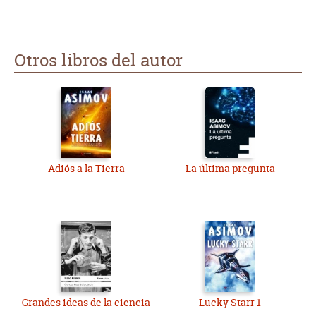
tablets y toda la tecnología actual de comunicación y de toda
la información que se tiene ya sobre el sistema solar y el
Universo, tecnología y ciencia que muchas de las cuales él
predijo. Enhorabuena, en mi opinión éste uno de los grandes
Otros libros del autor
libros de ciencia, excelente en todos los sentidos, donde lo
racional se impone a lo subjetivo (como los dogmas de las
iglesias) con el talento del gran maestro Isaac Asimov, pocos
como él.
Adiós a la Tierra
La última pregunta
Grandes ideas de la ciencia
Lucky Starr 1