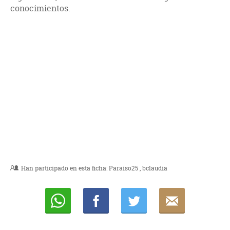
conocimientos.
Han participado en esta ficha:
Paraiso25
bclaudia
Whatsapp
Compartir
Twittear
E-