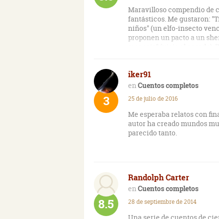
Maravilloso compendio de cu
fantásticos. Me gustaron: "T
niños" (un elfo-insecto venc
proponen un pacto a un sherif
mensaje" (viaje al pasado), 
día" (un robot cuenta cuento
noche moribunda" (doble re
iker91
(extraterrestres vigilan a l
ordenador que rige la soci
Cuentos completos
extraterrestre se infiltra e
3
25 de julio de 2016
"Conducto C" (alienígenas 
(una máquina con sentimient
Me esperaba relatos con fin
instante), "¿Qué es esa cos
autor ha creado mundos muy 
unión humana) y "Los ojos h
parecido tanto.
añoran a sus antiguos cuerpo
Randolph Carter
Cuentos completos
8.5
28 de septiembre de 2014
Una serie de cuentos de cie