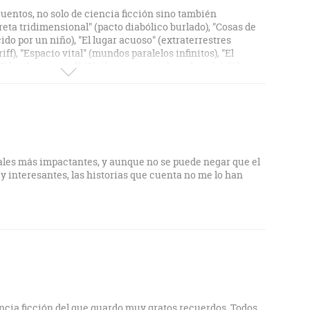
entos, no solo de ciencia ficción sino también
reta tridimensional" (pacto diabólico burlado), "Cosas de
ido por un niño), "El lugar acuoso" (extraterrestres
f), "Espacio vital" (mundos paralelos infinitos), "El
"El bardo inmortal" (Shakespeare vuelve a la vida), "Algún
s), "Soñar es un asunto privado" (sueños a la carta), "La
solución de una muerte), "Los buitres bondadosos"
a humanidad), "Todos los males del mundo" (el gran
edad desea morir), "Manchas verdes" (organismo
n una nave humana), "Huésped" (parásito alienígena),
capturan una nave humana), "Aquí no hay nadie excepto"
os), "Un día tan hermoso" (puertas que trasladan al
ales más impactantes, y aunque no se puede negar que el
a llamada amor?" (extraterrestres experimentan con la
interesantes, las historias que cuenta no me lo han
acen algo más que ver" (energías vagando por el espacio
s). Hacen honor a la fama del escritor.
ncia ficción del que guardo muy gratos recuerdos. Todos