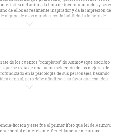
cterística del autor a la hora de inventar mundos y seres
uno de ellos es realmente inspirador y da la impresión de
e alguno de esos mundos, por la habilidad a la hora de
 escenarios.
 trate de los cuentos "completos" de Asimov (que escribió
es que se trata de una buena selección de los mejores de
profundizado en la psicología de sus personajes, basando
a idea central, pero debe añadirse a su favor que esa idea
y original.
encia-ficción y este fue el primer libro que leí de Asimov,
ente genial e interesante. Sencillamente me atrapo.