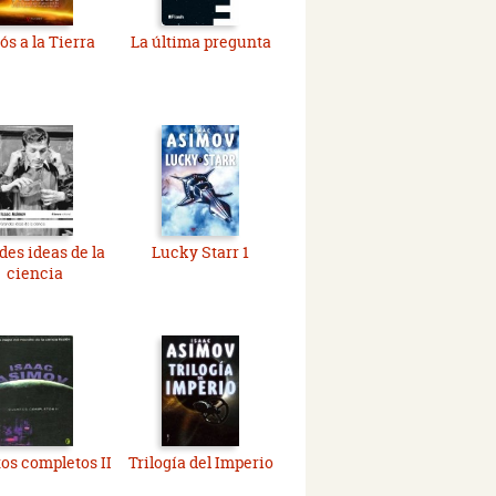
ós a la Tierra
La última pregunta
des ideas de la
Lucky Starr 1
ciencia
os completos II
Trilogía del Imperio