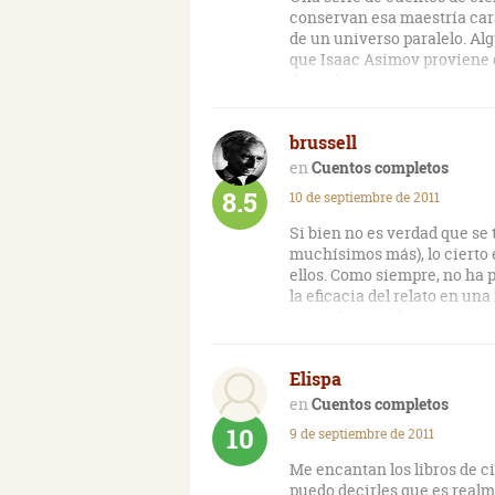
conservan esa maestría cara
de un universo paralelo. Alg
que Isaac Asimov proviene d
describir a sus personajes y
brussell
Cuentos completos
8.5
10 de septiembre de 2011
Si bien no es verdad que se
muchísimos más), lo cierto 
ellos. Como siempre, no ha 
la eficacia del relato en un
central generalmente es mu
Elispa
Cuentos completos
10
9 de septiembre de 2011
Me encantan los libros de ci
puedo decirles que es realm