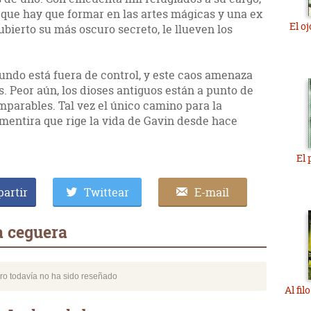
o que hay que formar en las artes mágicas y una ex
El o
bierto su más oscuro secreto, le llueven los
undo está fuera de control, y este caos amenaza
s. Peor aún, los dioses antiguos están a punto de
imparables. Tal vez el único camino para la
a mentira que rige la vida de Gavin desde hace
El 
artir
Twittear
E-mail
a ceguera
bro todavía no ha sido reseñado
Al fil