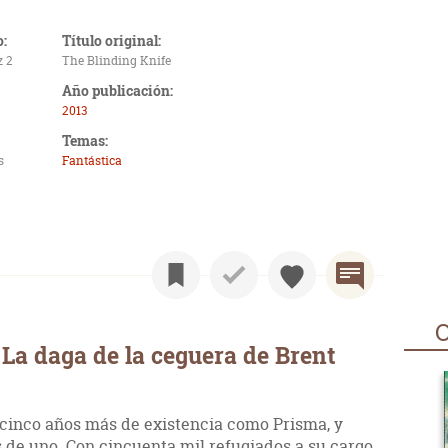
o:
Título original:
z 2
The Blinding Knife
Año publicación:
2013
Temas:
s
Fantástica
O
La daga de la ceguera de Brent
cinco años más de existencia como Prisma, y
 de uno. Con cincuenta mil refugiados a su cargo,