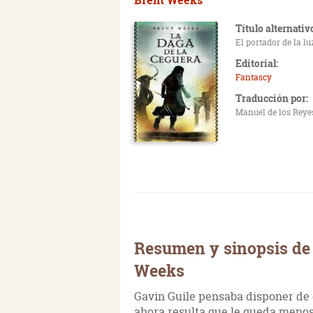
Título alternativ
El portador de la lu
Editorial:
Fantascy
Traducción por:
Manuel de los Reye
Resumen y sinopsis de 
Weeks
Gavin Guile pensaba disponer de 
ahora resulta que le queda menos