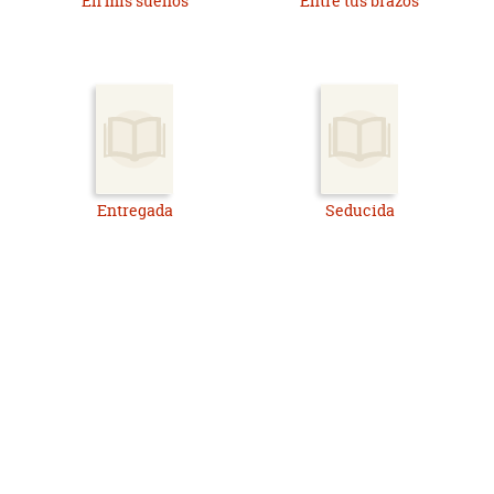
En mis sueños
Entre tus brazos
Entregada
Seducida