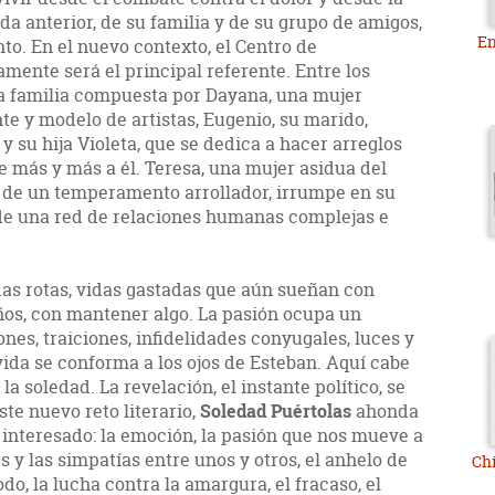
da anterior, de su familia y de su grupo de amigos,
En
into. En el nuevo contexto, el Centro de
amente será el principal referente. Entre los
a familia compuesta por Dayana, una mujer
te y modelo de artistas, Eugenio, su marido,
 y su hija Violeta, que se dedica a hacer arreglos
e más y más a él. Teresa, una mujer asidua del
 de un temperamento arrollador, irrumpe en su
de una red de relaciones humanas complejas e
das rotas, vidas gastadas que aún sueñan con
ños, con mantener algo. La pasión ocupa un
nes, traiciones, infidelidades conyugales, luces y
ida se conforma a los ojos de Esteban. Aquí cabe
, la soledad. La revelación, el instante político, se
te nuevo reto literario,
Soledad Puértolas
ahonda
 interesado: la emoción, la pasión que nos mueve a
s y las simpatías entre unos y otros, el anhelo de
Chi
do, la lucha contra la amargura, el fracaso, el