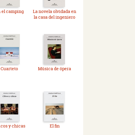
 el camping
La novela olvidada en
la casa del ingeniero
Cuarteto
Música de ópera
cos y chicas
El fin