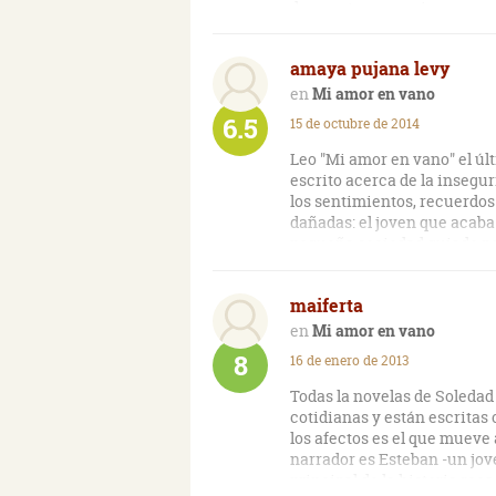
de nuestras emociones, y q
El protagonista será el conf
amaya pujana levy
sobresaltadas por la culpa, e
Mi amor en vano
La novela languidece sobre
6.5
15 de octubre de 2014
retraimientos, de silencios
el paladar.
Leo "Mi amor en vano" el últ
escrito acerca de la insegur
los sentimientos, recuerdo
dañadas: el joven que acaba
pequeña sociedad guiado por
y modelo que acostumbrada 
atención de un desconocido 
maiferta
acude al Centro de Recuper
una impecable puntuación, l
Mi amor en vano
madura y reflexiva, utiliza 
8
16 de enero de 2013
las emociones sepultadas d
hondas reflexiones acerca de 
Todas la novelas de Soledad
madurez, la ambición, el vért
cotidianas y están escritas 
cotidianeidad en esta obra 
los afectos es el que mueve 
opinión de la autora acerca 
narrador es Esteban -un jov
decir a uno de sus personaje
principal de la historia re
Nace dentro de la comunidad,