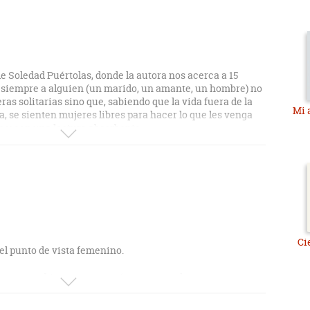
e Soledad Puértolas, donde la autora nos acerca a 15
iempre a alguien (un marido, un amante, un hombre) no
as solitarias sino que, sabiendo que la vida fuera de la
Mi 
, se sienten mujeres libres para hacer lo que les venga
do y con una lectura absorbente.
Ci
el punto de vista femenino.
 otros ambientes, otros países, otras culturas...
 empuje, y forman un conjunto bastante anodino y