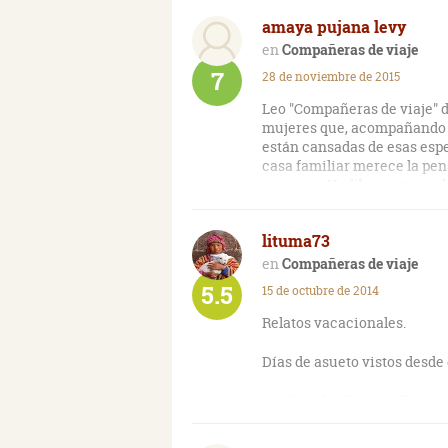
amaya pujana levy
Compañeras de viaje
7
28 de noviembre de 2015
Leo "Compañeras de viaje" d
mujeres que, acompañando s
están cansadas de esas esper
casa familiar merece la pena
en gana... Un libro estupen
lituma73
Compañeras de viaje
5.5
15 de octubre de 2014
Relatos vacacionales.
Días de asueto vistos desde 
Muchos de ellos nos llevan a
Globalmente no tienen gran