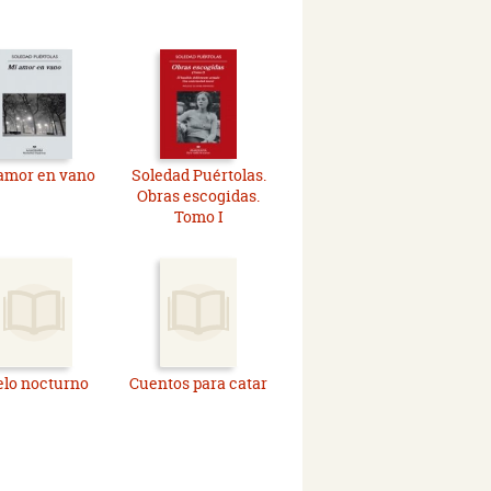
amor en vano
Soledad Puértolas.
Obras escogidas.
Tomo I
elo nocturno
Cuentos para catar