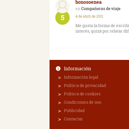
bonosoenea
aletargante.
Compañeras de viaje
5
4 de abril de 2011
Me gusta la forma de escribi
interés, quizá por relatar d
Información
Información legal
Política de privacidad
Política de cookies
Condiciones de uso
Publicidad
Contactar