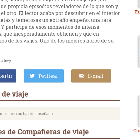
 que propicia episodios reveladores de lo que son y
En
l otro. El lector acaba por descubrir en el interior
ietas y temerosas un extraño empeño, una rara
. Y participa de esos momentos de intensa
es, que inesperadamente obtienen y que en
os de los viajes. Uno de los mejores libros de su
a levy
artir
Twittear
E-mail
de viaje
bro todavía no ha sido reseñado
es de Compañeras de viaje
Chi