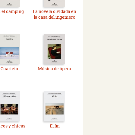
 el camping
La novela olvidada en
la casa del ingeniero
Cuarteto
Música de ópera
cos y chicas
El fin