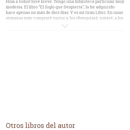
Hola a todos! Seré breve. Tengo una biblioteca particular muy
modesta. El libro "El Siglo que Despierta", lo he adquirido
hace apenas no más de diez días. Y es mí Gran Libro. En unas
semanas más compraré varios y, los obsequiaré, trataré, a los
Amigos que construyen el futuro de México y el mundo. Con
afecto imperecedero, Siempre!
Otros libros del autor