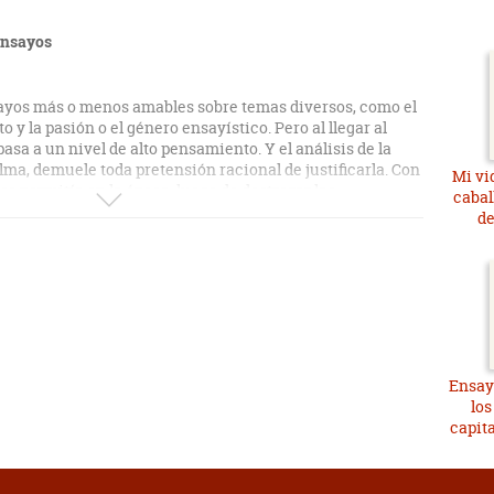
 ensayos
sayos más o menos amables sobre temas diversos, como el
to y la pasión o el género ensayístico. Pero al llegar al
pasa a un nivel de alto pensamiento. Y el análisis de la
lma, demuele toda pretensión racional de justificarla. Con
Mi vi
se permitía en la época, luego de destrozar las
cabal
s del alma inmortal, Hume termina diciendo que solo la fe
de
 justificarla (lo que obviamente lleva al lector a
 justificar absolutamente cualquier cosa, por absurda
Ensay
los
capit