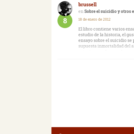
brussell
Sobre el suicidio y otros
8
18 de enero de 2012
El libro contiene varios en
estudio de la historia, el gus
ensayo sobre el suicidio se 
supuesta inmortalidad del a
astucia y conforme a lo que 
pretendidas bases racionale
en la revelación divina puede
comprender que esa fe puede
que sea).