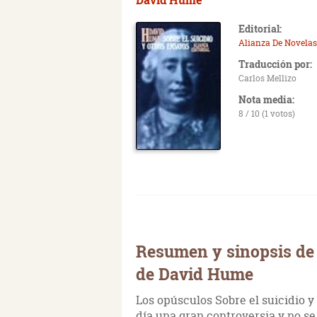
Editorial:
Alianza De Novelas
Traducción por:
Carlos Mellizo
Nota media:
8 / 10 (1 votos)
Resumen y sinopsis de 
de David Hume
Los opúsculos Sobre el suicidio y
día una gran controversia y no se 