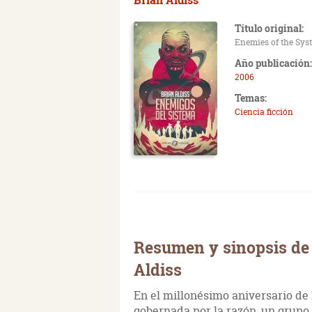
Título original:
Enemies of the Sys
Año publicación:
2006
Temas:
Ciencia ficción
Resumen y sinopsis de
Aldiss
En el millonésimo aniversario de
gobernada por la razón, un grupo 