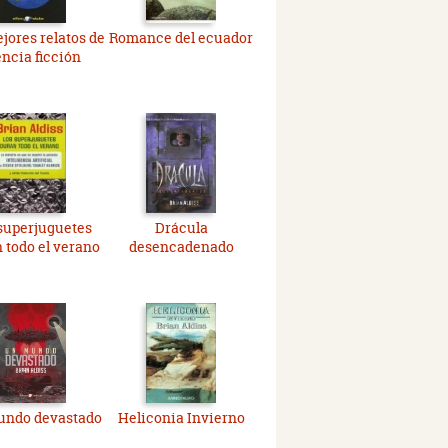
jores relatos de
Romance del ecuador
encia ficción
superjuguetes
Drácula
 todo el verano
desencadenado
ndo devastado
Heliconia Invierno