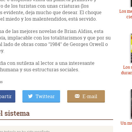
 de los turistas con unas criaturas (los
Los me
s evidente, deja mucho que desear. El choque
ci
del miedo y los malentendidos, está servido.
de las mejores novelas de Brian Aldiss, esta
a, implacable con los totalitarismos y que por su
al lado de obras como "1984" de Georges Orwell o
y.
a con sutileza al lector a una interesante
Los 
 humana y sus estructuras sociales.
duran
us
artir
Twittear
E-mail
l sistema
Un mu