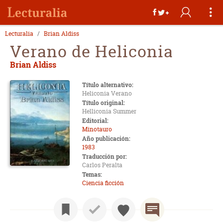
Lecturalia
Brian Aldiss
Verano de Heliconia
Brian Aldiss
Título alternativo:
Heliconia Verano
Título original:
Helliconia Summer
Editorial:
Minotauro
Año publicación:
1983
Traducción por:
Carlos Peralta
Temas:
Ciencia ficción