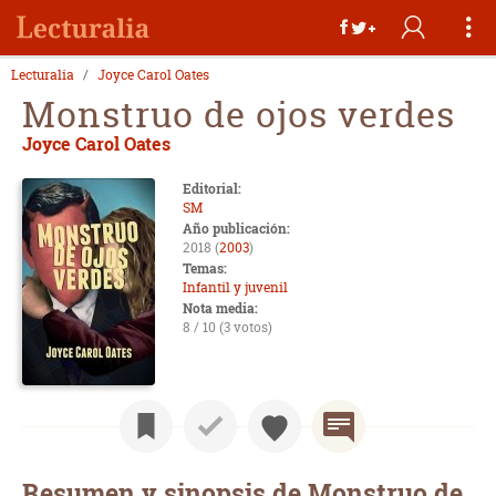
Lecturalia
Joyce Carol Oates
Monstruo de ojos verdes
Joyce Carol Oates
Editorial:
SM
Año publicación:
2018 (
2003
)
Temas:
Infantil y juvenil
Nota media:
8 / 10 (3 votos)
Resumen y sinopsis de Monstruo de