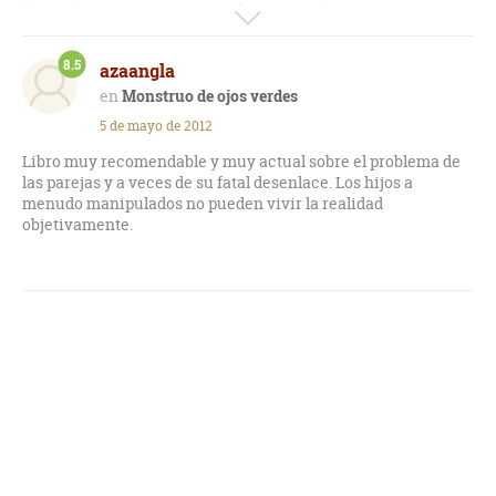
Muy recomendable.
Es una historia que está muy bien contada y que tiene unos
personajes muy bien desarrollados.
8.5
azaangla
A medida que transcurre la novela, podemos reflexionar
sobre las cosas que ocurren en algunas familias de hoy en
Monstruo de ojos verdes
día.
5 de mayo de 2012
Libro muy recomendable y muy actual sobre el problema de
las parejas y a veces de su fatal desenlace. Los hijos a
menudo manipulados no pueden vivir la realidad
objetivamente.