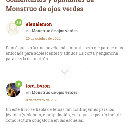
Monstruo de ojos verdes
8.5
elenalemon
Monstruo de ojos verdes
25 de octubre de 2022
Pensé que sería una novela más infantil, pero me parece más
enfocada para adolescentes y adultos. Es corta y engancha
para leerla de un tirón.
El maltrato como tema central y la manipulación de los
menores asociada a él. Algunos de los personajes muy bien
retratados en sus expresiones emocionales aparentemente
8
lord_byron
contradictorias.
Monstruo de ojos verdes
Preciosa metáfora la del “monstruo de los ojos verdes” para
8 de febrero de 2020
referirse a la rabia que ruge dentro de nosotros y pugna por
salir, pero que muchas veces no puede abrirse paso si eres
En este libro se habla de temas tan contingentes para los
un menor y prácticamente tu única opción ante los adultos
jóvenes (violencia, manipulación, etc.), que se podría incluir
es callar.
como lectura obligatoria en las escuelas.