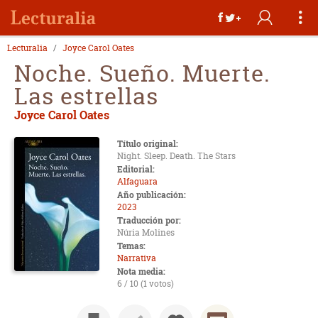
Lecturalia
Joyce Carol Oates
Noche. Sueño. Muerte.
Las estrellas
Joyce Carol Oates
Título original:
Night. Sleep. Death. The Stars
Editorial:
Alfaguara
Año publicación:
2023
Traducción por:
Núria Molines
Temas:
Narrativa
Nota media:
6 / 10 (1 votos)