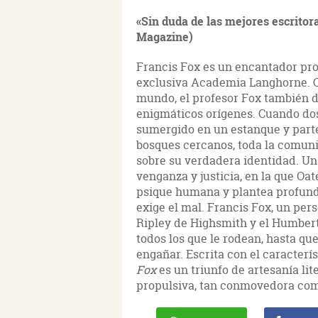
«Sin duda de las mejores escrito
Magazine)
Francis Fox es un encantador profe
exclusiva Academia Langhorne. Ca
mundo, el profesor Fox también d
enigmáticos orígenes. Cuando do
sumergido en un estanque y parte
bosques cercanos, toda la comun
sobre su verdadera identidad. Un
venganza y justicia, en la que Oa
psique humana y plantea profund
exige el mal. Francis Fox, un pe
Ripley de Highsmith y el Humber
todos los que le rodean, hasta qu
engañar. Escrita con el caracterís
Fox
es un triunfo de artesanía li
propulsiva, tan conmovedora como