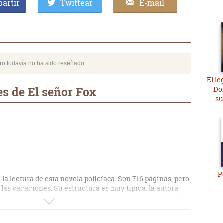
artir
Twittear
E-mail
bro todavía no ha sido reseñado
El l
s de El señor Fox
Don
su
P
la lectura de esta novela policíaca. Son 716 páginas, pero
a las vacaciones. Su estructura es muy típica: la autora
 catálogo más o menos cerrado de posibles culpables. Y
gistral) "final sorpresa". La chicha de ese esqueleto es, a
un pedófilo y los posibles asesinos son padres de las niñas