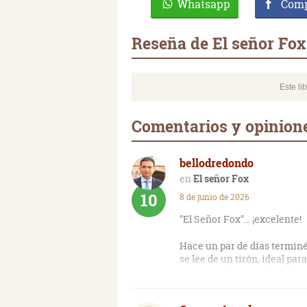
Whatsapp
Comp
Reseña de El señor Fox
Este li
Comentarios y opinione
bellodredondo
El señor Fox
10
8 de junio de 2026
"El Señor Fox"... ¡excelente!
Hace un par de días terminé 
se lee de un tirón, ideal par
nos presenta un crimen y un
no falta el típico (y aquí ma
priori, banal: la víctima es 