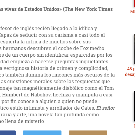
ras vivas de Estados Unidos» (The New York Times
Mi
sor de inglés recién llegado a la idílica y
paz de seducir con su carisma a casi todo el
espierta la intriga de muchos sobre sus
s hermanos descubren el coche de Fox medio
s de un cuerpo sin identificar esparcidas por los
idad empieza a hacerse preguntas inquietantes
a vertiginosa historia de crimen y complicidad,
48 p
tes también ilumina los rincones más oscuros de la
desa
as cuestiones morales sobre las respuestas que
rsonaje tan magnéticamente diabólico como el Tom
t Humbert de Nabokov, hechiza y manipula a casi
e por fin conoce a alguien a quien no puede
tico estilo intimista y arrollador de Oates,
El señor
teraria y arte, una novela tan profunda como
 llena de misterio.