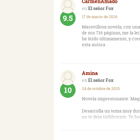
CarmenAmado
abusadas, etc., etc... Lo bue
elevado, pero no se hace pesa
El señor Fox
más importante y lo original
9.5
17 de marzo de 2026
la tela de araña para atrap
(psicológica) de las niñas 
Maravillosa novela, con una
concreto en que se produce 
de sus 716 páginas, me la le
inteligente y muy fina.
he leído últimamente, y creo
esta autora .
Amina
El señor Fox
10
24 de octubre de 2025
Novela impresionante. Magi
Desarrolla un tema muy duro
no te deja indiferente. Te h
Libro que leí hace unos dí
excepcional.