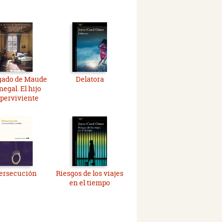
egado de Maude
Delatora
egal. El hijo
perviviente
ersecución
Riesgos de los viajes
en el tiempo