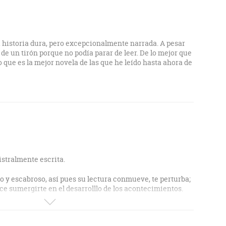
no de la novela es que está escrito con un nivel literario
da ni contiene "capítulos de relleno". Y, aparte de eso, lo
 es que analiza el modo en que el pedófilo ha ido urdiendo
ar a sus víctimas. Y también la relación permanente
abusadas con el pedófilo más allá del momento temporal
 historia dura, pero excepcionalmente narrada. A pesar
el abuso. Y sin escenas pornográficas o escabrosas. Muy
í de un tirón porque no podía parar de leer. De lo mejor que
 que es la mejor novela de las que he leído hasta ahora de
stralmente escrita.
 y escabroso, así pues su lectura conmueve, te perturba;
ace sumergirte en el desarrolllo de los acontecimientos.
as y que se mantiene en mi memoria como lectura