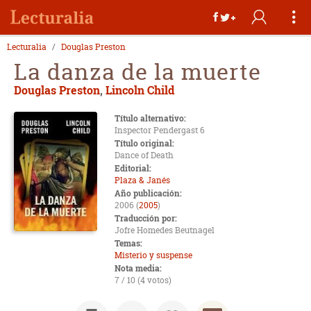
Lecturalia
Douglas Preston
La danza de la muerte
Douglas Preston
,
Lincoln Child
Título alternativo:
Inspector Pendergast 6
Título original:
Dance of Death
Editorial:
Plaza & Janés
Año publicación:
2006 (
2005
)
Traducción por:
Jofre Homedes Beutnagel
Temas:
Misterio y suspense
Nota media:
7 / 10 (4 votos)