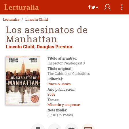
Lecturalia
Lincoln Child
Los asesinatos de
Manhattan
Lincoln Child
,
Douglas Preston
Título alternativo:
Inspector Pendergast 3
Título original:
The Cabinet of Curiosities
Editorial:
Plaza & Janés
Año publicación:
2003
Temas:
Misterio y suspense
Nota media:
8 / 10 (25 votos)