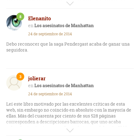
resultado demasiado teatral, incluso para un protagonista
tan poco común como el agente Pendergast.
8
Elenanito
Los asesinatos de Manhattan
24 de septiembre de 2014
Debo reconocer que la saga Pendergast acaba de ganar una
seguidora.
3
jolierar
Los asesinatos de Manhattan
24 de septiembre de 2014
Leí este libro motivado por las excelentes críticas de esta
web, sin embargo no coincido en absoluto con la mayoría de
ellas. Más del cuarenta por ciento de sus 528 páginas
corresponden a descripciones barrocas, que uno acaba
saltando sin ningún reparo, harto de tanta palabrería. El libro
intenta ambientarse en un estilo gótico, aunque es más bien
una aventura de hombres con superpoderes, en particular el