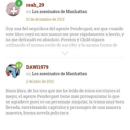
9
reah_29
agente Pendergast. Los autores introducen al lector en
vericuetos insalvables, de los que salen con subterfugios
Los asesinatos de Manhattan
imposibles. Uno acaba hasta el gorro de un mal truco tan
10 de diciembre de 2013
repetido y de lo absolutamente previsible de todas las
circunstancias de tan fantasiosa historia. Una pérdida de
Soy una fiel seguidora del agente Pendergast, así que cuando
tiempo.
este libro cayó en mis manos me puse rápidamente a leerlo, y
no me defraudó en absoluto. Preston y Child siguen
utilizando el mismo estilo de escribir y la misma forma de
narración, dando saltos entre los diferentes personajes, que
engancha de principio a fin. Aunque parece que el interés
decae en ciertas partes, el libro se recupera muy
8.5
DAWI1979
rápidamente, hasta llegar a un final sorprendente y muy bien
logrado, que como siempre, Pendergast necesita explicar a
Los asesinatos de Manhattan
fondo al lector, y que deslumbra por su sencillez y a la vez
2 de julio de 2013
enorme complejidad.
Buen libro, de los tres que me he leído de estos escritores el
Recomiendo este libro a todo el mundo y, en especial a los
mejor, el agente Pendergast tiene más protagonismo lo que
que seguimos de cerca al agente A. Perdergast, un personaje
se agradece pues es un personaje singular, la trama muy bien
tan atractivo como irritante.
llevada, entrelazando capítulos y personajes de una manera
maestra, buena novela policíaca.