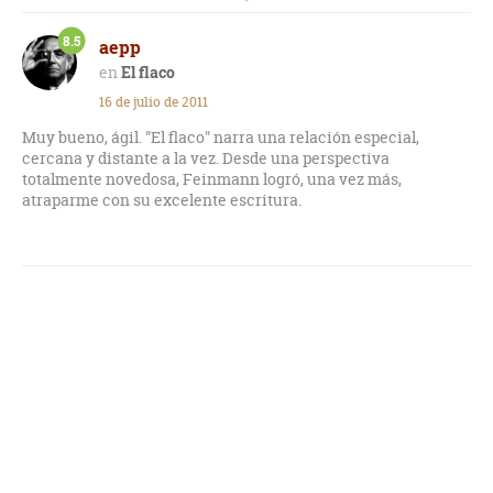
mostrándolo muy lejos del bronce y sí como un querible
personaje que supo tener la inteligencia y la astucia para
8.5
aepp
moverse en un medio conflictivo.
El flaco
16 de julio de 2011
Muy bueno, ágil. "El flaco" narra una relación especial,
cercana y distante a la vez. Desde una perspectiva
totalmente novedosa, Feinmann logró, una vez más,
atraparme con su excelente escritura.