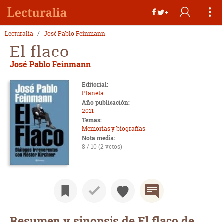
Lecturalia
José Pablo Feinmann
El flaco
José Pablo Feinmann
Editorial:
Planeta
Año publicación:
2011
Temas:
Memorias y biografías
Nota media:
8 / 10 (2 votos)
Resumen y sinopsis de El flaco de