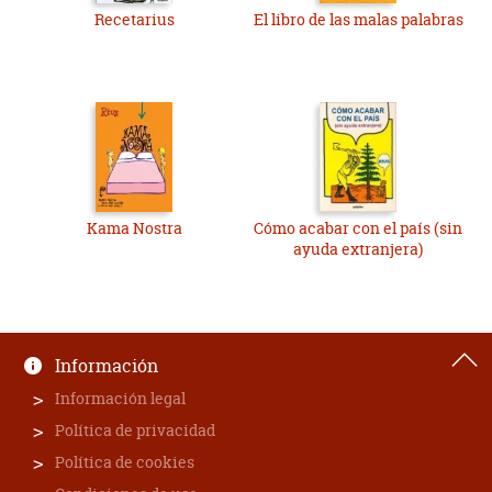
Recetarius
El libro de las malas palabras
Kama Nostra
Cómo acabar con el país (sin
ayuda extranjera)
Información
Información legal
Política de privacidad
Política de cookies