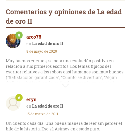
Comentarios y opiniones de La edad
de oro II
8
arco76
La edad de oro II
8 de mayo de 2020
Muy buenos cuentos, se nota una evolución positiva en
relación a sus primeros escritos. Los temas típicos del
escritor relativos a los robots casi humanos son muy buenos
("Satisfacción garantizada", "Cuánto se divertían", "Algún
día"). Sin olvidar los relatos donde priman la presencia de
extraterrestres, con tramas bastante originales ("Los buitres
bondadosos", "Mi nombre se escribe con S", "Manchas
6
eryn
verdes", "Huésped"). Una buena primera piedra de toque para
descubrir a este famoso escritor.
La edad de oro II
15 de marzo de 2011
Un cuento cada día. Una buena manera de leer sin perder el
hilo de la historia. Eso sí: Asimov en estado puro.