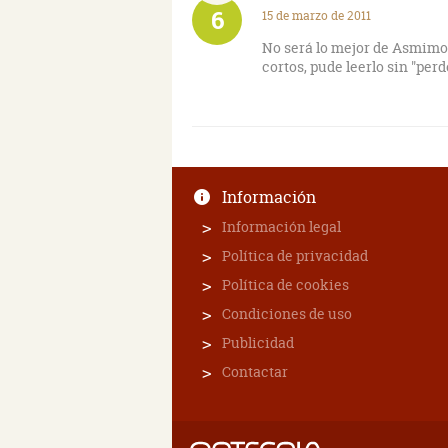
6
15 de marzo de 2011
No será lo mejor de Asmimov.
cortos, pude leerlo sin "perde
Información
Información legal
Política de privacidad
Política de cookies
Condiciones de uso
Publicidad
Contactar