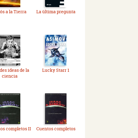
ós a la Tierra
La última pregunta
des ideas de la
Lucky Starr 1
ciencia
os completos II
Cuentos completos