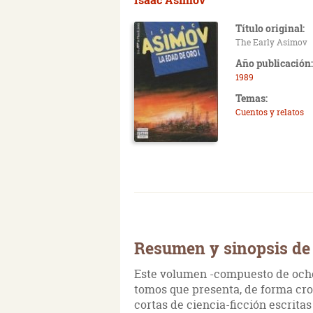
Título original:
The Early Asimov
Año publicación:
1989
Temas:
Cuentos y relatos
Resumen y sinopsis de 
Este volumen -compuesto de ocho 
tomos que presenta, de forma cro
cortas de ciencia-ficción escrita