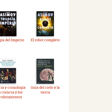
gía del Imperio
El robot completo
ria y cronología
Guía del cielo y la
a ciencia y los
tierra
cubrimientos