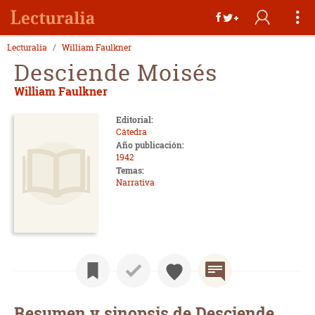
Lecturalia
William Faulkner
Desciende Moisés
William Faulkner
Editorial:
Cátedra
Año publicación:
1942
Temas:
Narrativa
Resumen y sinopsis de Desciende