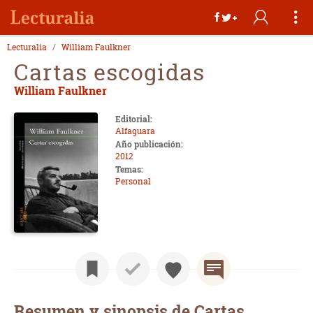
Lecturalia
William Faulkner
Cartas escogidas
William Faulkner
Editorial:
Alfaguara
Año publicación:
2012
Temas:
Personal
Resumen y sinopsis de Cartas