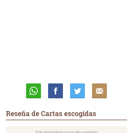
Whatsapp
Compartir
Twittear
E-
mail
Reseña de Cartas escogidas
Este libro todavía no ha sido reseñado