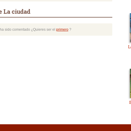
e La ciudad
o ha sido comentado ¿Quieres ser el
primero
?
L