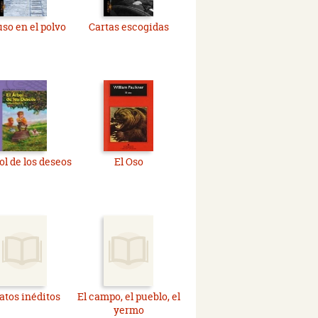
uso en el polvo
Cartas escogidas
ol de los deseos
El Oso
atos inéditos
El campo, el pueblo, el
yermo