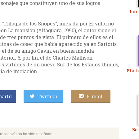
rsonajes que constituyen uno de sus logros
Intr
"Trilogía de los Snopes", iniciada por El villorrio
on La mansión (Alfaguara, 1990), el autor sigue el
de tres puntos de vista. El primero de ellos es el
uinas de coser que había aparecido ya en Sartoris
s el de su amigo Gavin, en buena medida
erior. Y, por fin, el de Charles Mallison,
as virtudes de un nuevo Sur de los Estados Unidos,
El árb
ia de iniciación.
artir
Twittear
E-mail
Rel
bro todavía no ha sido reseñado