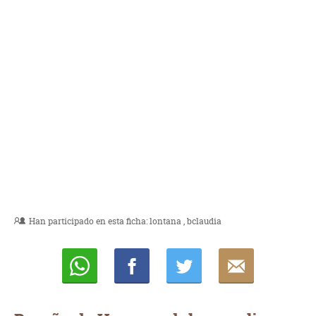
Han participado en esta ficha:
lontana
bclaudia
Whatsapp
Compartir
Twittear
E-
mail