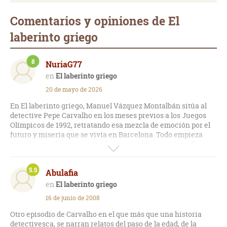
Comentarios y opiniones de El
laberinto griego
8
NuriaG77
El laberinto griego
20 de mayo de 2026
En El laberinto griego, Manuel Vázquez Montalbán sitúa al
detective Pepe Carvalho en los meses previos a los Juegos
Olímpicos de 1992, retratando esa mezcla de emoción por el
futuro y miseria que se vivía en Barcelona. Todo empieza
cuando una elegante mujer francesa contrata a Carvalho
para encontrar a su amante, un joven griego desaparecido.
Este caso obligará al detective a recorrer una ciudad que se
5.5
Abulafia
está maquillando para quedar bien ante el mundo, pero que
en sus callejones oscuros sigue escondiendo las mismas
El laberinto griego
pasiones destructivas y desigualdades de siempre.
16 de junio de 2008
Lo mejor del libro es cómo usa la idea del "laberinto" para
Otro episodio de Carvalho en el que más que una historia
hablar del lío mental de una sociedad que, por querer ser
detectivesca, se narran relatos del paso de la edad, de la