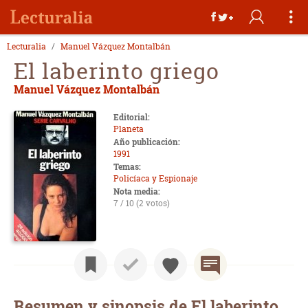
Lecturalia
Manuel Vázquez Montalbán
El laberinto griego
Manuel Vázquez Montalbán
Editorial:
Planeta
Año publicación:
1991
Temas:
Policíaca y Espionaje
Nota media:
7 / 10 (2 votos)
Resumen y sinopsis de El laberinto