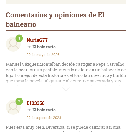
Comentarios y opiniones de El
balneario
8
NuriaG77
El balneario
20 de mayo de 2026
Manuel Vázquez Montalbán decide castigar a Pepe Carvalho
con la peor tortura posible: meterlo a dieta en un balneario de
lujo. Lo mejor de esta historia es el tono tan divertido y burlón
que toma la novela. Al quitarle al detective su comida y sus
guisotes, que siempre han sido su mayor refugio, el autor lo
deja totalmente indefenso. El balneario se convierte en un
pequeño mundo lleno de ricos aburridos que buscan no
7
BI03358
envejecer, lo que sirve para hacer una burla buenísima de la
gente obsesionada con el cuerpo y la belleza.
El balneario
29 de agosto de 2023
La investigación del asesinato que ocurre en el centro es
casi lo de menos. Lo divertido es ver cómo el hambre
Pues está muy bien. Divertida, si se puede calificar así una
constante hace que Carvalho esté de un humor de perros,