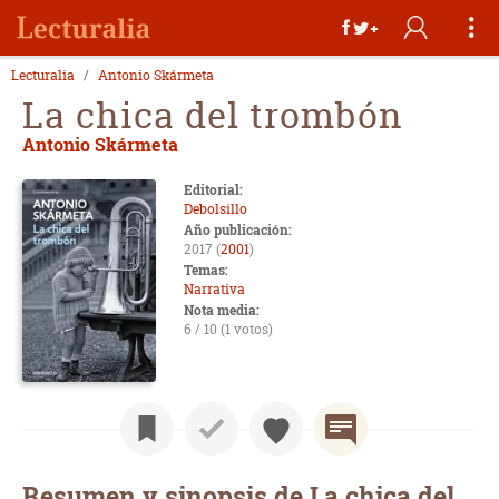
Lecturalia
Antonio Skármeta
La chica del trombón
Antonio Skármeta
Editorial:
Debolsillo
Año publicación:
2017 (
2001
)
Temas:
Narrativa
Nota media:
6 / 10 (1 votos)
Resumen y sinopsis de La chica del