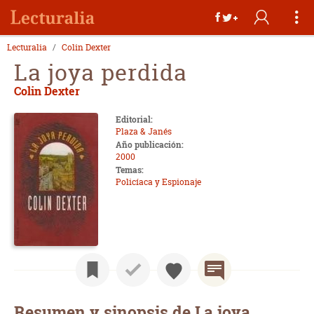
Lecturalia
Colin Dexter
La joya perdida
Colin Dexter
Editorial:
Plaza & Janés
Año publicación:
2000
Temas:
Policíaca y Espionaje
Resumen y sinopsis de La joya