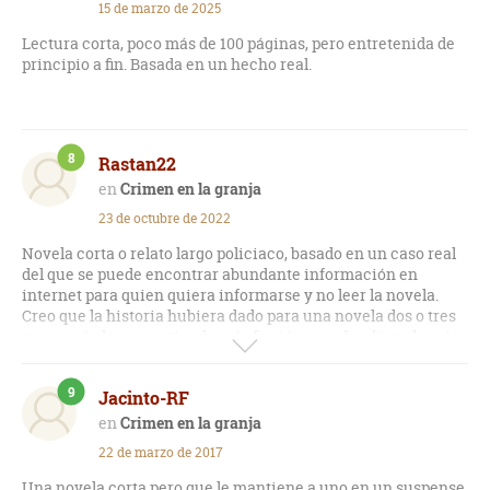
15 de marzo de 2025
Lectura corta, poco más de 100 páginas, pero entretenida de
principio a fin. Basada en un hecho real.
8
Rastan22
Crimen en la granja
23 de octubre de 2022
Novela corta o relato largo policiaco, basado en un caso real
del que se puede encontrar abundante información en
internet para quien quiera informarse y no leer la novela.
Creo que la historia hubiera dado para una novela dos o tres
veces más larga, metiendo más ficción y profundizando más
en algunos personajes, pero eso sí respetando los hechos
documentados. Yo soy de los que pienso en la culpabilidad de
9
Jacinto-RF
Norman Thorne y que efectivamente asesinó a su prometida.
A pesar de sus poco más de 100 páginas y en letra grande, es
Crimen en la granja
una muy agradable lectura, de calidad más que suficiente
22 de marzo de 2017
como para embarcarme en algún otro libro de la autora, de la
que he leído buenas referencias y críticas.
Una novela corta pero que le mantiene a uno en un suspense,