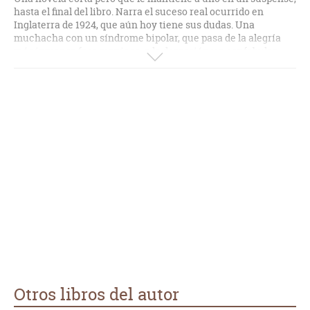
hasta el final del libro. Narra el suceso real ocurrido en
Inglaterra de 1924, que aún hoy tiene sus dudas. Una
muchacha con un síndrome bipolar, que pasa de la alegría
más inmensa fase maniaca, a la depresión y a confabular
cosas inexistentes, y que se engancha al cuello de un
muchacho, hasta el acoso total, y la imposibilidad de este
para romper esas relaciones, que lleno de intriga, llega al
crimen, y a un jurado popular. En mi criterio (soy médico),
que la muerte podría haber sido con un reflejo vagar al
presionar las carótidas, al igual que opina la escritora. Y dado
que no existen explicaciones lógicas, el jurado ve la
culpabilidad ante las lagunas que existen. Lo que no se
explica la inocencia ante una duda razonable, o culparlo de
homicidio y no asesinato en primer grado
Otros libros del autor