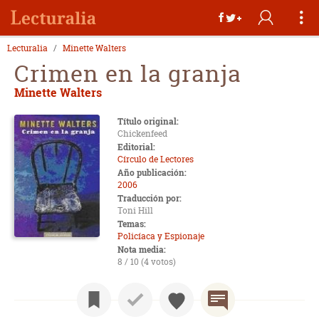
Lecturalia
Minette Walters
Crimen en la granja
Minette Walters
Título original:
Chickenfeed
Editorial:
Círculo de Lectores
Año publicación:
2006
Traducción por:
Toni Hill
Temas:
Policíaca y Espionaje
Nota media:
8 / 10 (4 votos)