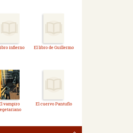
libro infierno
El libro de Guillermo
El vampiro
El cuervo Pantuflo
egetariano