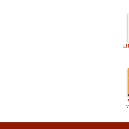
El 
v