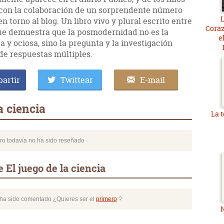
 con la colaboración de un sorprendente número
L
 torno al blog. Un libro vivo y plural escrito entre
Coraz
 que demuestra que la posmodernidad no es la
e
ta y ociosa, sino la pregunta y la investigación
de respuestas múltiples.
artir
Twittear
E-mail
a ciencia
La 
bro todavía no ha sido reseñado
 El juego de la ciencia
o ha sido comentado ¿Quieres ser el
primero
?