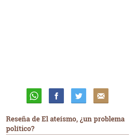
Whatsapp
Compartir
Twittear
E-
mail
Reseña de El ateísmo, ¿un problema
político?