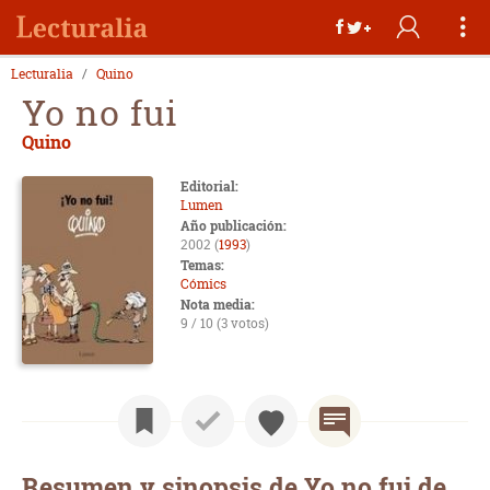
Lecturalia
Quino
Yo no fui
Quino
Editorial:
Lumen
Año publicación:
2002 (
1993
)
Temas:
Cómics
Nota media:
9 / 10 (3 votos)
Resumen y sinopsis de Yo no fui de