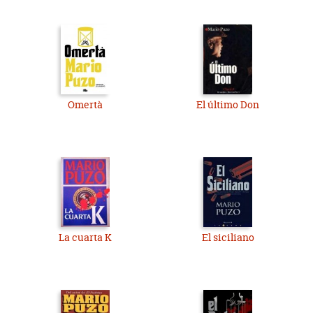
Omertà
El último Don
La cuarta K
El siciliano