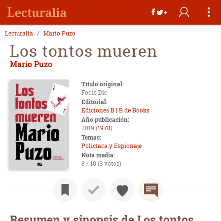
Lecturalia
Mario Puzo
Los tontos mueren
Mario Puzo
Título original:
Fools Die
Editorial:
Ediciones B | B de Books
Año publicación:
2019 (
1978
)
Temas:
Policíaca y Espionaje
Nota media:
8 / 10 (3 votos)
Resumen y sinopsis de Los tontos