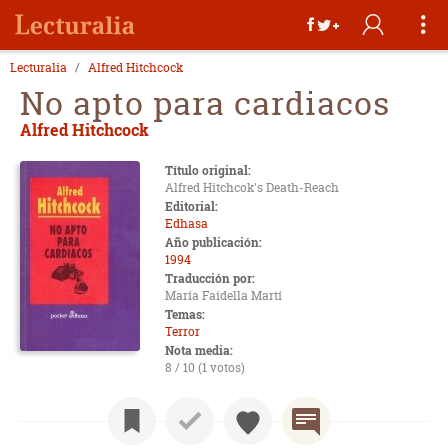
Lecturalia
Alfred Hitchcock
No apto para cardiacos
Alfred Hitchcock
Título original:
Alfred Hitchcok's Death-Reach
Editorial:
Edhasa
Año publicación:
1994
Traducción por:
María Faidella Martí
Temas:
Terror
Nota media:
8 / 10 (1 votos)