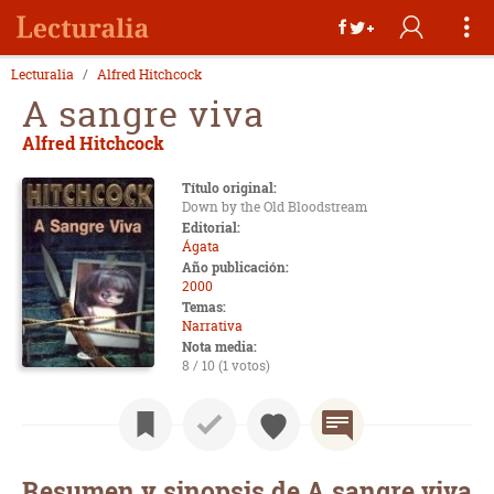
Lecturalia
Alfred Hitchcock
A sangre viva
Alfred Hitchcock
Título original:
Down by the Old Bloodstream
Editorial:
Ágata
Año publicación:
2000
Temas:
Narrativa
Nota media:
8 / 10 (1 votos)
Resumen y sinopsis de A sangre viva