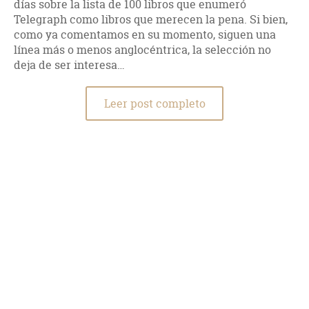
días sobre la lista de 100 libros que enumeró
caducidad del ser humano bañan la historia, dándole un tono
Telegraph como libros que merecen la pena. Si bien,
añorante y a menudo amargo. El prologuista de la edición de
como ya comentamos en su momento, siguen una
El Mundo, Felipe Benítez Reyes, se refiere a ella como "un
tratado de melancolías", creo que es una definición acertada.
línea más o menos anglocéntrica, la selección no
Cabe añadir, asimismo, que el estilo de Lampedusa, con
deja de ser interesa…
diálogos francamente bien construidos y descripciones
elegantes y cargadas de simbolismo, confiere a la novela
gran valor formal. Sobresaliente obra con ese aroma de deja
Leer post completo
vù propio de las revoluciones que nacen muertas.