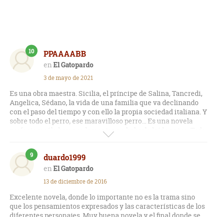
10
PPAAAABB
El Gatopardo
3 de mayo de 2021
Es una obra maestra. Sicilia, el príncipe de Salina, Tancredi,
Angelica, Sédano, la vida de una familia que va declinando
con el paso del tiempo y con ello la propia sociedad italiana. Y
sobre todo el perro, ese maravilloso perro... Es una novela
perfecta y sólo hay que lamentar no haberla leído antes. Todo
cambia para que nada cambie.
9
duardo1999
El Gatopardo
13 de diciembre de 2016
Excelente novela, donde lo importante no es la trama sino
que los pensamientos expresados y las características de los
diferentes personajes. Muy buena novela y el final donde se