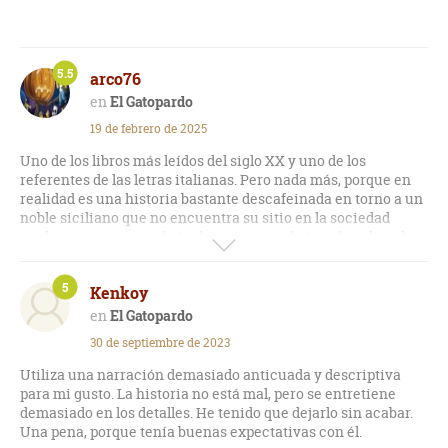
5.5
arco76
El Gatopardo
19 de febrero de 2025
Uno de los libros más leídos del siglo XX y uno de los
referentes de las letras italianas. Pero nada más, porque en
realidad es una historia bastante descafeinada en torno a un
noble siciliano que no encuentra su sitio en la sociedad
moderna y es superado incluso por un sobrino algo alocado.
Aunque entendí que representa el paulatino aniquilamiento
de una añeja forma de ver la vida, hay una importante falta
5
Kenkoy
de acción en la novela. Sin duda, con más tensión hubiera
dado para una obra maestra.
El Gatopardo
30 de septiembre de 2023
Utiliza una narración demasiado anticuada y descriptiva
para mi gusto. La historia no está mal, pero se entretiene
demasiado en los detalles. He tenido que dejarlo sin acabar.
Una pena, porque tenía buenas expectativas con él.