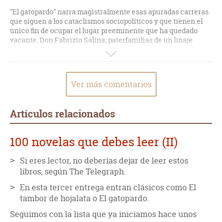
"El gatopardo" narra magistralmente esas apuradas carreras
que siguen a los cataclismos sociopolíticos y que tienen el
único fin de ocupar el lugar preeminente que ha quedado
vacante. Don Fabrizio Salina, paterfamilias de un linaje
glorioso en franca decadencia, parece aceptar resignado su
papel de antigüedad tolerable, de mero ornamento social que
da color a las fiestas de Nápoles. Si bien es consciente de la
amenaza que para él y los suyos supone el avance de
Ver más comentarios
Garibaldi hacia el sur, su comportamiento es más bien
pasivo, arrastrado por la nostalgia y por la irrevocabilidad de
su extinción. Es el fin de una forma de vida, y también el de
Artículos relacionados
un esplendor físico que el hedonista Don Fabrizio comienza
a echar en falta. Este panorama pesimista encontrará alivio
en la brillantez de Tancredi, el bohemio sobrino de Don
100 novelas que debes leer (II)
Fabrizio, seductor nato y hombre perspicaz, que lee la
convulsa realidad italiana con una claridad insólita y genial.
Si eres lector, no deberías dejar de leer estos
libros, según The Telegraph.
Lampedusa nos ofrece una novela magnífica que refleja a la
perfección los períodos de transición política, en cuyo
En esta tercer entrega entran clásicos como El
inestable seno tiene lugar una carrera de competencia
tambor de hojalata o El gatopardo.
cuasi-espermática por engendrar la realidad venidera. Ahora
bien, no todo es política en esta obra maestra, la nostalgia, el
Seguimos con la lista que ya iniciamos hace unos
paso del tiempo, el matrimonio y la insignificancia y