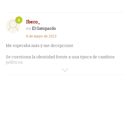
6
Ibero_
El Gatopardo
8 de mayo de 2023
Me esperaba más y me decepcionó.
Se cuestiona la identidad frente a una época de cambios
políticos.
Al príncipe de Salina no le convence ni gusta el devenir de
los acontecimientos, ni el futuro más próximo donde surgirá
una nueva clase social.
Me esperaba algo como los Buddenbrook de Thomas Mann.
"Si queremos que todo siga como está, es necesario que todo
cambie".