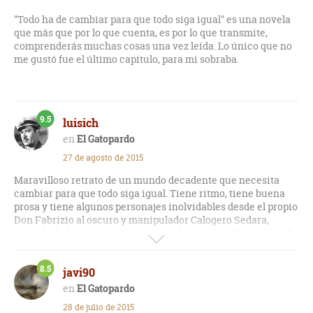
"Todo ha de cambiar para que todo siga igual" es una novela
que más que por lo que cuenta, es por lo que transmite,
comprenderás muchas cosas una vez leída. Lo único que no
me gustó fue el último capítulo, para mi sobraba.
9.5
luisich
El Gatopardo
27 de agosto de 2015
Maravilloso retrato de un mundo decadente que necesita
cambiar para que todo siga igual. Tiene ritmo, tiene buena
prosa y tiene algunos personajes inolvidables desde el propio
Don Fabrizio al oscuro y manipulador Calogero Sedara,
símbolo de los nuevos tiempos y de la nueva Italia. A todo ello
cabe sumar un contexto histórico muy bien trabajado a la par
de interesante. Por cierto, el final es ligeramente diferente a
8.5
javi90
la película, tan recomendable como esta joya.
El Gatopardo
28 de julio de 2015