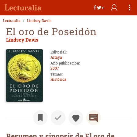
Lecturalia
Lindsey Davis
El oro de Poseidón
Lindsey Davis
Editorial:
Altaya
Año publicación:
2007
Temas:
Histórica
Resumen y sinopsis de El oro de