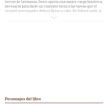
tierras de Germania, Davis aporta una mayor carga histórica,
necesaria para darle un contexto veraz a las tareas que el
versátil investigador deberá llevar a cabo. No faltará nada, ni
humor, ni acción, ni enredos amorosos. Todo en su justa
medida. Tercera novela de Lindsey Davis que leo, y me sigo
enamorando de sus personajes y de sus historias.
Personajes del libro