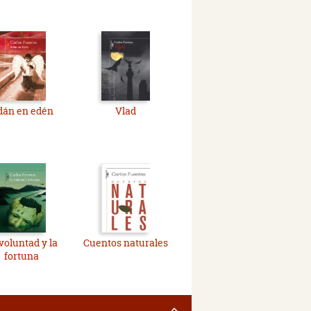
dán en edén
Vlad
voluntad y la
Cuentos naturales
fortuna