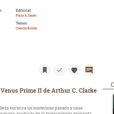
o:
Editorial:
Plaza & Janés
Temas:
Ciencia ficción
O
Venus Prime II de Arthur C. Clarke
lleza encierra un misterioso pasado y unas
umana, producto de la biotecnología avanzada.