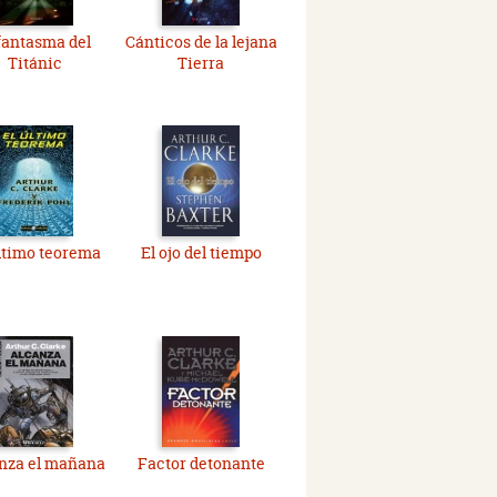
 fantasma del
Cánticos de la lejana
Titánic
Tierra
ltimo teorema
El ojo del tiempo
nza el mañana
Factor detonante