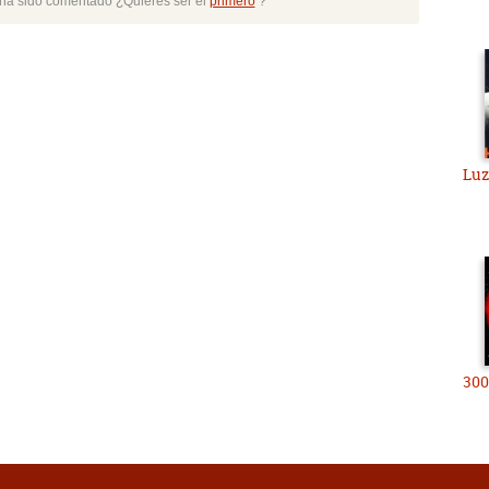
o ha sido comentado ¿Quieres ser el
primero
?
Luz
300