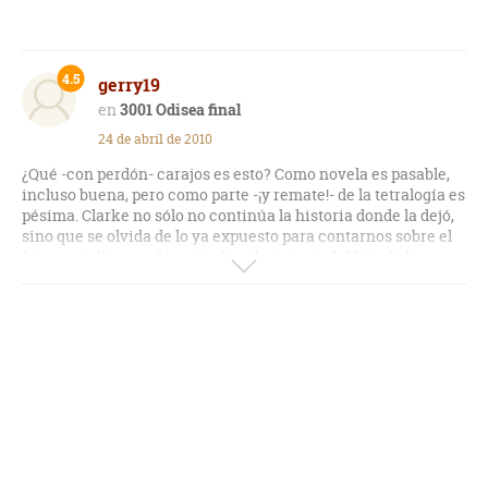
4.5
gerry19
3001 Odisea final
24 de abril de 2010
¿Qué -con perdón- carajos es esto? Como novela es pasable,
incluso buena, pero como parte -¡y remate!- de la tetralogía es
pésima. Clarke no sólo no continúa la historia donde la dejó,
sino que se olvida de lo ya expuesto para contarnos sobre el
futuro sin llegar a desentrañar el misterio del hijo de las
estrellas. Si no has leído las anteriores puedes dejarla pasar,
pero si ya llegaste hasta aquí tendrás que leerla. Por no dejar.