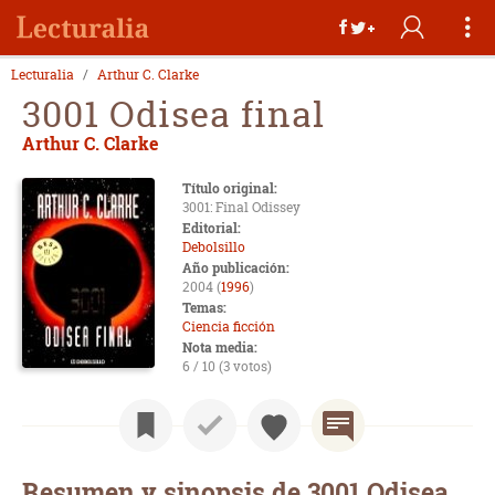
Lecturalia
Arthur C. Clarke
3001 Odisea final
Arthur C. Clarke
Título original:
3001: Final Odissey
Editorial:
Debolsillo
Año publicación:
2004 (
1996
)
Temas:
Ciencia ficción
Nota media:
6 / 10 (3 votos)
Resumen y sinopsis de 3001 Odisea