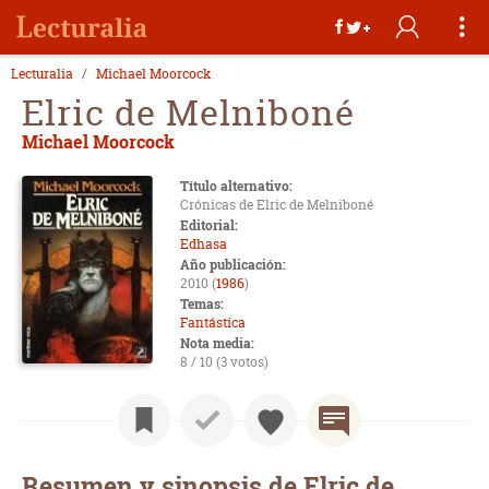
Lecturalia
Michael Moorcock
Elric de Melniboné
Michael Moorcock
Título alternativo:
Crónicas de Elric de Melniboné
Editorial:
Edhasa
Año publicación:
2010 (
1986
)
Temas:
Fantástica
Nota media:
8 / 10 (3 votos)
Resumen y sinopsis de Elric de