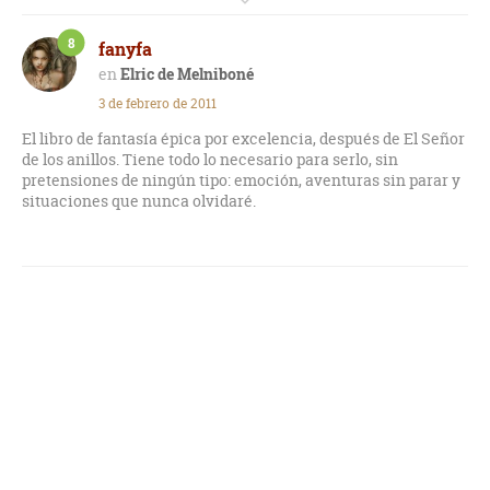
sufre una enfermedad que le hace depender de sus
"medicinas", esto lo hace diferente al típico héroe de otras
8
fanyfa
historias.
Elric de Melniboné
No sé si es sólo apreciación mía, pero me recuerda mucho al
3 de febrero de 2011
manga de guerrero con espada (samuráis, ....).
El libro de fantasía épica por excelencia, después de El Señor
de los anillos. Tiene todo lo necesario para serlo, sin
pretensiones de ningún tipo: emoción, aventuras sin parar y
situaciones que nunca olvidaré.